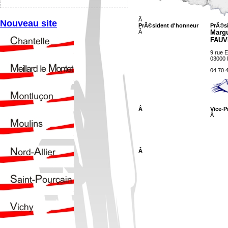
Â
Nouveau site
PrÃ©sident d'honneur
PrÃ©s
Â
Margu
FAU
9 rue 
03000
04 70 
Â
Vice-P
Â
Â