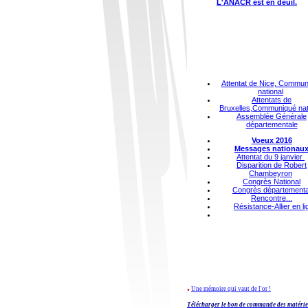
L'ANACR est en deuil.
Attentat de Nice, Commun
national
Attentats de
Bruxelles,Communiqué nat
Assemblée Générale
départementale
Voeux 2016
Me
ssages nationau
Attentat du 9 janvier
Disparition de Robert
Chambeyron
Congrès
National
Congrès départementa
Rencontre...
Résistance-Allier en li
.
Une mémoire qui vaut de l'or !
Télécharger le bon de commande des matéri