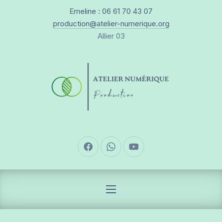
New Window
Emeline : 06 61 70 43 07
CLO
production@atelier-numerique.org
Allier 03
New Window
New Window
New Window
NAVIGATION