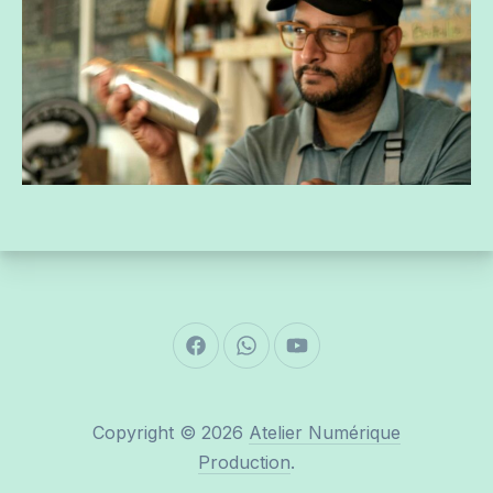
New Window
New Window
New Window
Copyright © 2026
Atelier Numérique
Production
.
New Window
WordPress Theme by
FORQY